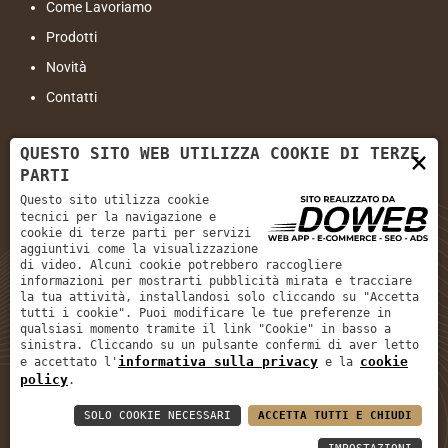
Come Lavoriamo
Prodotti
Novità
Contatti
Contatti
QUESTO SITO WEB UTILIZZA COOKIE DI TERZE
×
PARTI
Indirizzo:
Viale Cristoforo Colombo, 77 - 37138 Verona VR
Questo sito utilizza cookie
tecnici per la navigazione e
Email:
info@sanzenoinfissi.com
cookie di terze parti per servizi
aggiuntivi come la visualizzazione
Tel:
+39 045 566 609
di video. Alcuni cookie potrebbero raccogliere
informazioni per mostrarti pubblicità mirata e tracciare
la tua attività, installandosi solo cliccando su "Accetta
tutti i cookie". Puoi modificare le tue preferenze in
qualsiasi momento tramite il link "Cookie" in basso a
Informativa sulla privacy
sinistra. Cliccando su un pulsante confermi di aver letto
informativa sulla privacy
cookie
e accettato l'
e la
Cookie policy
policy
.
SOLO COOKIE NECESSARI
ACCETTA TUTTI E CHIUDI
San Zeno Infissi Srl
|
P. IVA: 04510450234
|
REA: VR426551
|
Cap. Soc.: € 15.000