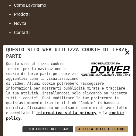
Come Lavoriamo
Prodotti
Novità
Contatti
Contatti
QUESTO SITO WEB UTILIZZA COOKIE DI TERZE
×
PARTI
Indirizzo:
Viale Cristoforo Colombo, 77 - 37138 Verona VR
Questo sito utilizza cookie
tecnici per la navigazione e
Email:
info@sanzenoinfissi.com
cookie di terze parti per servizi
aggiuntivi come la visualizzazione
Tel:
+39 045 566 609
di video. Alcuni cookie potrebbero raccogliere
informazioni per mostrarti pubblicità mirata e tracciare
la tua attività, installandosi solo cliccando su "Accetta
tutti i cookie". Puoi modificare le tue preferenze in
qualsiasi momento tramite il link "Cookie" in basso a
Informativa sulla privacy
sinistra. Cliccando su un pulsante confermi di aver letto
informativa sulla privacy
cookie
e accettato l'
e la
Cookie policy
policy
.
SOLO COOKIE NECESSARI
ACCETTA TUTTI E CHIUDI
San Zeno Infissi Srl
|
P. IVA: 04510450234
|
REA: VR426551
|