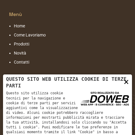
Menù
Home
Come Lavoriamo
Prodotti
Novità
Contatti
Contatti
QUESTO SITO WEB UTILIZZA COOKIE DI TERZE
×
PARTI
Indirizzo:
Viale Cristoforo Colombo, 77 - 37138 Verona VR
Questo sito utilizza cookie
tecnici per la navigazione e
Email:
info@sanzenoinfissi.com
cookie di terze parti per servizi
aggiuntivi come la visualizzazione
Tel:
+39 045 566 609
di video. Alcuni cookie potrebbero raccogliere
informazioni per mostrarti pubblicità mirata e tracciare
la tua attività, installandosi solo cliccando su "Accetta
tutti i cookie". Puoi modificare le tue preferenze in
qualsiasi momento tramite il link "Cookie" in basso a