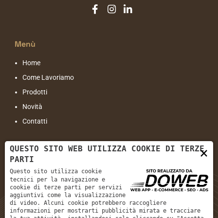
Menù
Home
Come Lavoriamo
Prodotti
Novità
Contatti
Contatti
QUESTO SITO WEB UTILIZZA COOKIE DI TERZE
×
PARTI
Indirizzo:
Viale Cristoforo Colombo, 77 - 37138 Verona VR
Questo sito utilizza cookie
tecnici per la navigazione e
Email:
info@sanzenoinfissi.com
cookie di terze parti per servizi
Tel:
+39 045 566 609
aggiuntivi come la visualizzazione
di video. Alcuni cookie potrebbero raccogliere
informazioni per mostrarti pubblicità mirata e tracciare